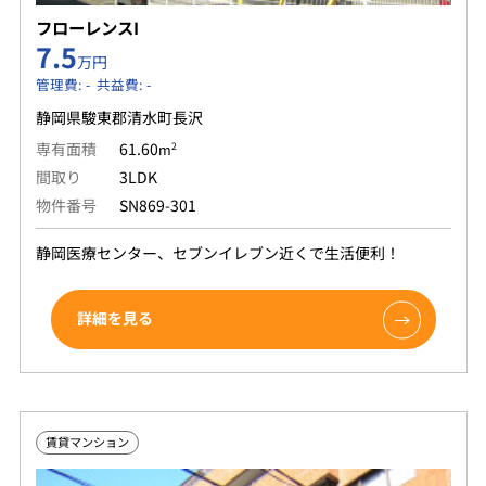
フローレンスI
7.5
万円
管理費: - 共益費: -
静岡県駿東郡清水町長沢
専有面積
61.60
2
m
間取り
3LDK
物件番号
SN869-301
静岡医療センター、セブンイレブン近くで生活便利！
詳細を見る
賃貸マンション