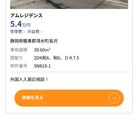
アムレジデンス
5.4
万円
管理費: - 共益費: -
静岡県駿東郡清水町長沢
専有面積
39.60
2
m
間取り
2DK和6、和6、ＤＫ7.5
物件番号
SN818-1
外国人入居応相談！
詳細を見る