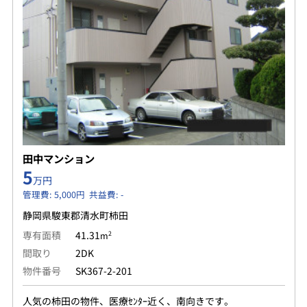
田中マンション
5
万円
管理費: 5,000円 共益費: -
静岡県駿東郡清水町柿田
専有面積
41.31
2
m
間取り
2DK
物件番号
SK367-2-201
人気の柿田の物件、医療ｾﾝﾀｰ近く、南向きです。