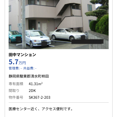
田中マンション
5.7
万円
管理費: - 共益費: -
静岡県駿東郡清水町柿田
専有面積
41.31
2
m
間取り
2DK
物件番号
SK367-2-203
医療センター近く、アクセス便利です。