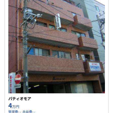
パティオモア
4
万円
管理費: - 共益費: -