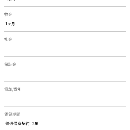
敷金
1
ヶ月
礼金
-
保証金
-
償却/敷引
-
賃貸期間
普通借家契約 2
年