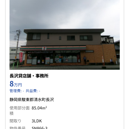
長沢貸店舗・事務所
8
万円
管理費: - 共益費: -
静岡県駿東郡清水町長沢
使用部分面
85.04
2
m
積
間取り
3LDK
物件番号
SN866-3