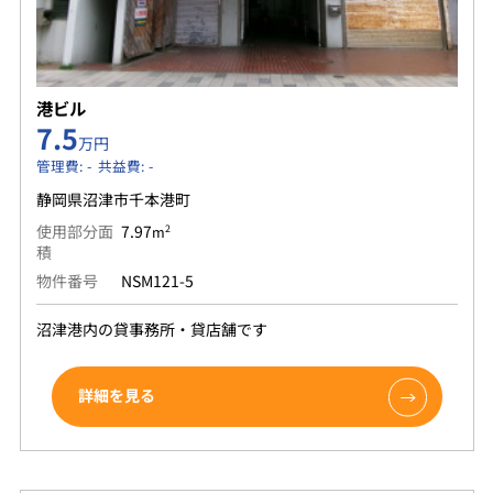
港ビル
7.5
万円
管理費: - 共益費: -
静岡県沼津市千本港町
使用部分面
7.97
2
m
積
物件番号
NSM121-5
沼津港内の貸事務所・貸店舗です
詳細を見る