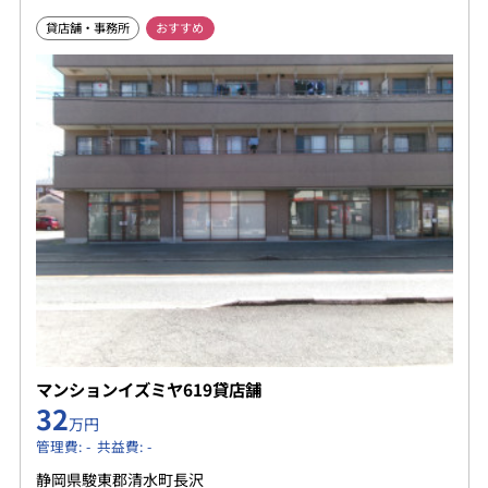
貸店舗・事務所
おすすめ
マンションイズミヤ619貸店舗
32
万円
管理費: - 共益費: -
静岡県駿東郡清水町長沢