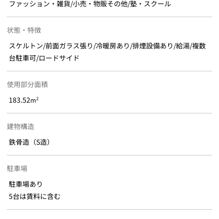
ファッション・雑貨/小売・物販その他/塾・スクール
状態・特徴
スケルトン/前面ガラス張り/冷暖房あり/排煙設備あり/給湯/複数
台駐車可/ロードサイド
使用部分面積
183.52
2
m
建物構造
鉄骨造（S造）
駐車場
駐車場あり
5台は賃料に含む