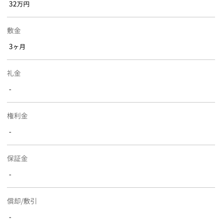
32
万円
敷金
3
ヶ月
礼金
-
権利金
-
保証金
-
償却/敷引
-